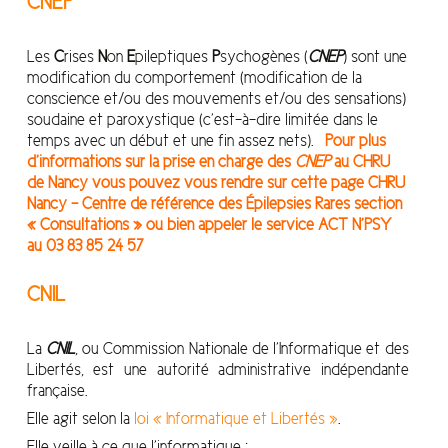
CNEP
Les
C
rises
N
on
E
pileptiques
P
sychogènes (
CNEP
) sont une
modification du comportement (modification de la
conscience et/ou des mouvements et/ou des sensations)
soudaine et paroxystique (c’est-à-dire limitée dans le
temps avec un début et une fin assez nets).
Pour plus
d’informations sur la prise en charge des
CNEP
au CHRU
de Nancy vous pouvez vous rendre sur cette page
CHRU
Nancy – Centre de référence des Épilepsies Rares
section
« Consultations » ou bien appeler le service ACT N’PSY
au 03 83 85 24 57
CNIL
La
CNIL
, ou Commission Nationale de l’Informatique et des
Libertés, est une autorité administrative indépendante
française.
Elle agit selon la
loi « Informatique et Libertés »
.
Elle veille à ce que l’informatique :