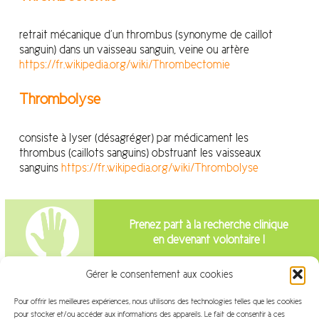
retrait mécanique d’un thrombus (synonyme de caillot
sanguin) dans un vaisseau sanguin, veine ou artère
https://fr.wikipedia.org/wiki/Thrombectomie
Thrombolyse
consiste à lyser (désagréger) par médicament les
thrombus (caillots sanguins) obstruant les vaisseaux
sanguins
https://fr.wikipedia.org/wiki/Thrombolyse
Prenez part à la recherche clinique
en devenant volontaire !
Gérer le consentement aux cookies
Intéressé par la recherche clinique?
Pour offrir les meilleures expériences, nous utilisons des technologies telles que les cookies
Venez travailler avec nous!
pour stocker et/ou accéder aux informations des appareils. Le fait de consentir à ces