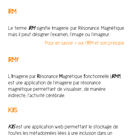
IRM
Le terme
IRM
signifie Imagerie par Résonance Magnétique
mais il peut désigner l’examen, l’image ou l’imageur.
Pour en savoir + sur l’IRM et son principe
IRMf
L’
I
magerie par
R
ésonance
M
agnétique
f
onctionnelle (
IRMf
)
est une application de l’imagerie par résonance
magnétique permettant de visualiser, de manière
indirecte, l’activité cérébrale.
KIIS
KIIS
est une
application web
permettant le stockage
de
toutes les
métadonnées
liées
à
une inclusion dans un