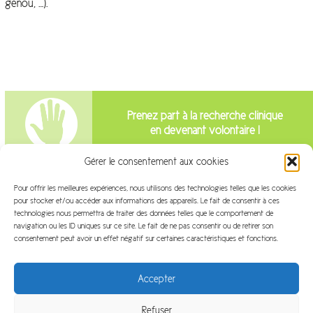
genou, …).
Prenez part à la recherche clinique
en devenant volontaire !
Gérer le consentement aux cookies
Intéressé par la recherche clinique?
Pour offrir les meilleures expériences, nous utilisons des technologies telles que les cookies
pour stocker et/ou accéder aux informations des appareils. Le fait de consentir à ces
Venez travailler avec nous!
technologies nous permettra de traiter des données telles que le comportement de
navigation ou les ID uniques sur ce site. Le fait de ne pas consentir ou de retirer son
consentement peut avoir un effet négatif sur certaines caractéristiques et fonctions.
Accepter
Refuser