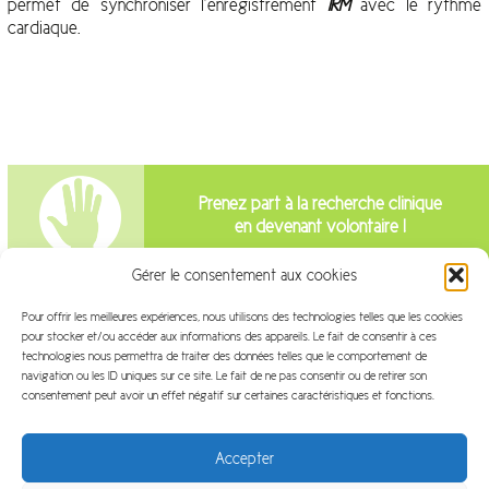
permet de synchroniser l’enregistrement
IRM
avec le rythme
cardiaque.
Prenez part à la recherche clinique
en devenant volontaire !
Gérer le consentement aux cookies
Intéressé par la recherche clinique?
Pour offrir les meilleures expériences, nous utilisons des technologies telles que les cookies
pour stocker et/ou accéder aux informations des appareils. Le fait de consentir à ces
Venez travailler avec nous!
technologies nous permettra de traiter des données telles que le comportement de
navigation ou les ID uniques sur ce site. Le fait de ne pas consentir ou de retirer son
consentement peut avoir un effet négatif sur certaines caractéristiques et fonctions.
Accepter