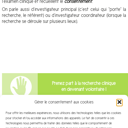
l’examen clinique et recueillent le
consentement
.
On parle aussi d’investigateur principal (c’est celui qui “porte” la
recherche, le référent) ou d’investigateur coordinateur (lorsque la
recherche se déroule sur plusieurs lieux).
Prenez part à la recherche clinique
en devenant volontaire !
Gérer le consentement aux cookies
Intéressé par la recherche clinique?
Pour offrir les meilleures expériences, nous utilisons des technologies telles que les cookies
pour stocker et/ou accéder aux informations des appareils. Le fait de consentir à ces
Venez travailler avec nous!
technologies nous permettra de traiter des données telles que le comportement de