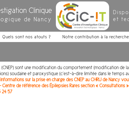
stigation Clinique
Dispo
logique de Nancy
et te
Quels sont nos atouts ?
Notre contribution à la recherche
(CNEP) sont une modification du comportement (modification de la
ns) soudaine et paroxystique (c’est-à-dire limitée dans le temps a
d’informations sur la prise en charge des CNEP au CHRU de Nancy vo
Centre de référence des Épilepsies Rares
section « Consultations »
5 24 57