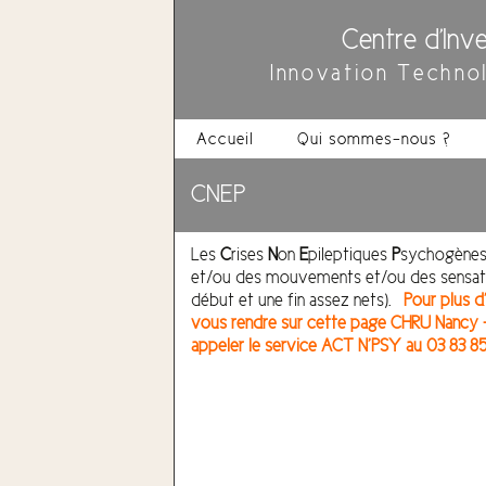
Centre d'Inve
Innovation Techno
Accueil
Qui sommes-nous ?
CNEP
Les
C
rises
N
on
E
pileptiques
P
sychogènes 
et/ou des mouvements et/ou des sensatio
début et une fin assez nets).
Pour plus 
vous rendre sur cette page
CHRU Nancy – 
appeler le service ACT N’PSY au 03 83 8