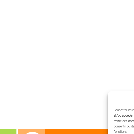
Pour offrir les
et/ou accéder a
traiter des don
consentir ou de
fonctions.