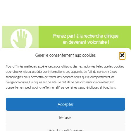
Prenez part à la recherche clinique
en devenant volontaire !
Gérer le consentement aux cookies
Intéressé par la recherche clinique?
Pour offrir les meilleures expériences, nous utilisons des technologies telles que les cookies
pour stocker et/ou accéder aux informations des appareils. Le fait de consentir à ces
Venez travailler avec nous!
technologies nous permettra de traiter des données telles que le comportement de
navigation ou les ID uniques sur ce site. Le fait de ne pas consentir ou de retirer son
consentement peut avoir un effet négatif sur certaines caractéristiques et fonctions.
Accepter
Refuser
Plan du site
Mentions légales
FAQ
Glossaire
Voir les préférences