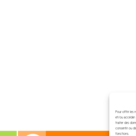
Pour offrir les
et/ou accéder a
traiter des don
consentir ou de
fonctions.