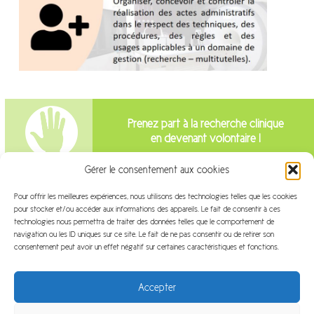
Prenez part à la recherche clinique
en devenant volontaire !
Gérer le consentement aux cookies
Intéressé par la recherche clinique?
Pour offrir les meilleures expériences, nous utilisons des technologies telles que les cookies
pour stocker et/ou accéder aux informations des appareils. Le fait de consentir à ces
Venez travailler avec nous!
technologies nous permettra de traiter des données telles que le comportement de
navigation ou les ID uniques sur ce site. Le fait de ne pas consentir ou de retirer son
consentement peut avoir un effet négatif sur certaines caractéristiques et fonctions.
Accepter