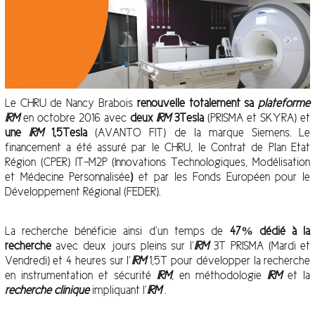
Le CHRU de Nancy Brabois
renouvelle totalement sa
plateforme
IRM
en octobre 2016 avec
deux
IRM
3Tesla
(PRISMA et SKYRA) et
une
IRM
1,5Tesla
(AVANTO FIT) de la marque Siemens. Le
financement a été assuré par le CHRU, le Contrat de Plan Etat
Région (CPER) IT-M2P (Innovations Technologiques, Modélisation
et Médecine Personnalisée
)
et par les Fonds Européen pour le
Développement Régional (FEDER).
La recherche bénéficie ainsi d’un temps de
47% dédié à la
recherche
avec deux jours pleins sur l’
IRM
3T PRISMA (Mardi et
Vendredi) et 4 heures sur l’
IRM
1,5T pour développer la recherche
en instrumentation et sécurité
IRM
, en méthodologie
IRM
et la
recherche clinique
impliquant l’
IRM
.