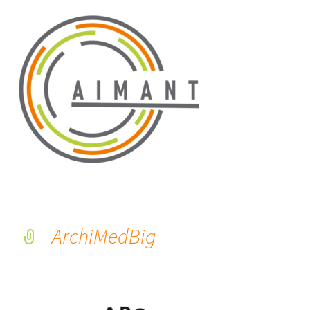
ArchiMedBig