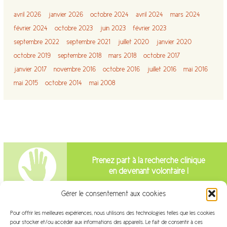
avril 2026
janvier 2026
octobre 2024
avril 2024
mars 2024
février 2024
octobre 2023
juin 2023
février 2023
septembre 2022
septembre 2021
juillet 2020
janvier 2020
octobre 2019
septembre 2018
mars 2018
octobre 2017
janvier 2017
novembre 2016
octobre 2016
juillet 2016
mai 2016
mai 2015
octobre 2014
mai 2008
Prenez part à la recherche clinique
en devenant volontaire !
Gérer le consentement aux cookies
Intéressé par la recherche clinique?
Pour offrir les meilleures expériences, nous utilisons des technologies telles que les cookies
pour stocker et/ou accéder aux informations des appareils. Le fait de consentir à ces
Venez travailler avec nous!