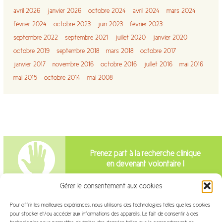
avril 2026
janvier 2026
octobre 2024
avril 2024
mars 2024
février 2024
octobre 2023
juin 2023
février 2023
septembre 2022
septembre 2021
juillet 2020
janvier 2020
octobre 2019
septembre 2018
mars 2018
octobre 2017
janvier 2017
novembre 2016
octobre 2016
juillet 2016
mai 2016
mai 2015
octobre 2014
mai 2008
Prenez part à la recherche clinique
en devenant volontaire !
Gérer le consentement aux cookies
Intéressé par la recherche clinique?
Pour offrir les meilleures expériences, nous utilisons des technologies telles que les cookies
pour stocker et/ou accéder aux informations des appareils. Le fait de consentir à ces
Venez travailler avec nous!