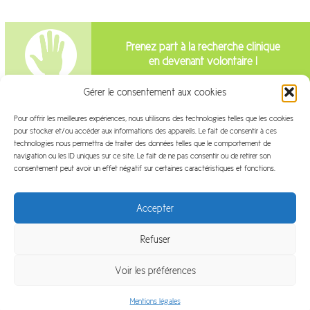
Prenez part à la recherche clinique
en devenant volontaire !
Gérer le consentement aux cookies
Intéressé par la recherche clinique?
Pour offrir les meilleures expériences, nous utilisons des technologies telles que les cookies
pour stocker et/ou accéder aux informations des appareils. Le fait de consentir à ces
Venez travailler avec nous!
technologies nous permettra de traiter des données telles que le comportement de
navigation ou les ID uniques sur ce site. Le fait de ne pas consentir ou de retirer son
consentement peut avoir un effet négatif sur certaines caractéristiques et fonctions.
Accepter
Refuser
Plan du site
Mentions légales
FAQ
Glossaire
Voir les préférences
Contact
Plateforme ArchiMed
LinkedIn
Mentions légales