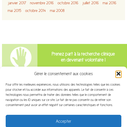
janvier 2017
novembre 2016
octobre 2016
juillet 2016
mai 2016
mai 2015
octobre 2014
mai 2008
Prenez part à la recherche clinique
en devenant volontaire !
Gérer le consentement aux cookies
Intéressé par la recherche clinique?
Pour offrir les meilleures expériences, nous utilisons des technologies telles que les cookies
Venez travailler avec nous!
pour stocker et/ou accéder aux informations des appareils. Le fait de consentir à ces
technologies nous permettra de traiter des données telles que le comportement de
navigation ou les ID uniques sur ce site. Le fait de ne pas consentir ou de retirer son
consentement peut avoir un effet négatif sur certaines caractéristiques et fonctions.
Accepter