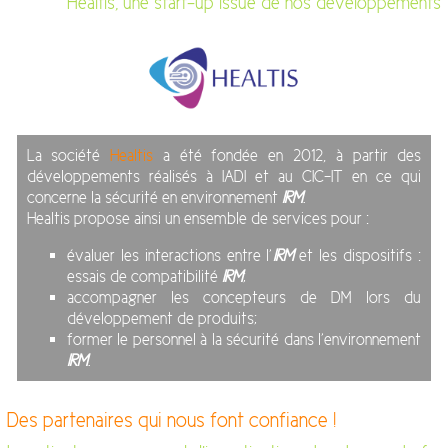
Healtis, une start-up issue de nos développements
La société
Healtis
a été fondée en 2012, à partir des
développements réalisés à IADI et au CIC-IT en ce qui
concerne la sécurité en environnement
IRM
.
Healtis propose ainsi un ensemble de services pour :
évaluer les interactions entre l’
IRM
et les dispositifs :
essais de compatibilité
IRM
;
accompagner les concepteurs de DM lors du
développement de produits;
former le personnel à la sécurité dans l’environnement
IRM
.
Des partenaires qui nous font confiance !