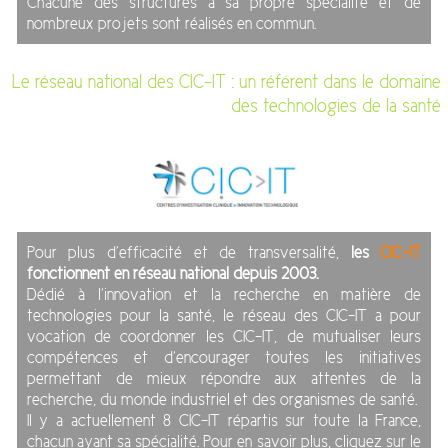
Chacune des structures a sa propre spécialité et de
nombreux projets sont réalisés en commun.
Le réseau national des CIC-IT : un référent dans le domaine
des technologies de la santé
Pour plus d’efficacité et de transversalité,
les
CIC-IT
fonctionnent en réseau national depuis 2003.
Dédié à l’innovation et la recherche en matière de
technologies pour la santé, le réseau des CIC-IT a pour
vocation de coordonner les CIC-IT, de mutualiser leurs
compétences et d’encourager toutes les initiatives
permettant de mieux répondre aux attentes de la
recherche, du monde industriel et des organismes de santé.
Il y a actuellement 8 CIC-IT répartis sur toute la France,
chacun ayant sa spécialité. Pour en savoir plus, cliquez sur le