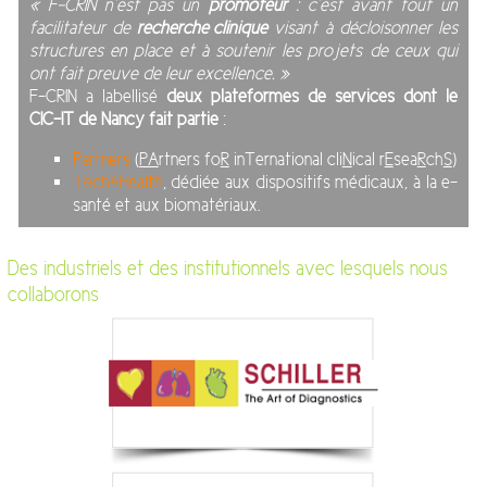
« F-CRIN n’est pas un
promoteur
: c’est avant tout un
facilitateur de
recherche clinique
visant à décloisonner les
structures en place et à soutenir les projets de ceux qui
ont fait preuve de leur excellence. »
F-CRIN a labellisé
deux plateformes de services dont le
CIC-IT de Nancy fait partie
:
Partners
(
PA
rtners fo
R
inTernational cli
N
ical r
E
sea
R
ch
S
)
Tech4Health
, dédiée aux dispositifs médicaux, à la e-
santé et aux biomatériaux.
Des industriels et des institutionnels avec lesquels nous
collaborons