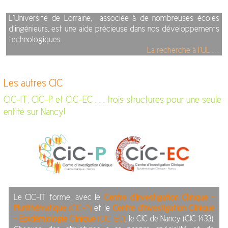
L’Université de Lorraine, associée à de nombreuses écoles
d’ingénieurs, est une aide précieuse dans nos développements
technologiques.
La recherche à l’UL . . .
Les autres CIC
CIC-IT, CIC-P et CIC-EC . . . trois structures pour une seule
entité sur Nancy!
Le CIC-IT forme, avec le
Centre d’Investigation Clinique –
Plurithématique
(CIC-P)
et le
Centre d’Investigation Clinique
– Epidémiologie Clinique
(CIC-EC)
, le CIC de Nancy (CIC 1433).