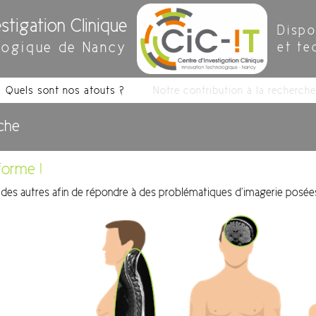
stigation Clinique
Dispo
logique de Nancy
et te
Quels sont nos atouts ?
Notre contribution à la recherche
rche
forme !
des autres afin de répondre à des problématiques d’imagerie posées 