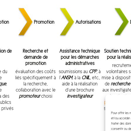
tion
Promotion
Autorisations
tion de
Recherche et
Assistance technique
Soutien techn
demande de
pour les démarches
pour la réali
promotion
administratives
recruteme
re du
évaluation des coûts
soumissions au
CPP
, à
volontaires 
e
liés spécifiquement à
l’
ANSM
, à la
CNIL
, etc.,
mise à disposi
ique
,
la recherche,
aide à la réalisation
de
recherche 
e
collaboration avec le
d’une brochure
aux investigat
a des
promoteur
choisi
investigateur
données (no
ublics
plateforme A
 privés
saisie des do
Pour offrir les
l’analyse
et/ou accéder a
traiter des don
consentir ou de