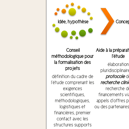
Concep
Idée, hypothèse
Conseil
Aide à la prépara
méthodologique pour
l’étude
la formalisation des
élaboration
projets
pluridisciplinai
définition du cadre de
protocole
d
l’étude comprenant les
recherche clin
exigences
recherche d
scientifiques,
financements vi
méthodologiques,
appels d’offres p
logistiques et
ou des partenaires
financières, premier
contact avec les
structures supports