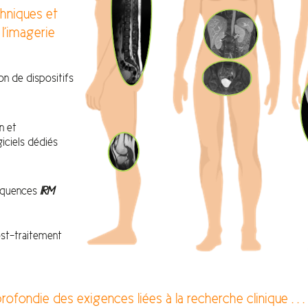
hniques et
l’imagerie
ion de dispositifs
n et
giciels dédiés
équences
IRM
ost-traitement
fondie des exigences liées à la recherche clinique . . . d