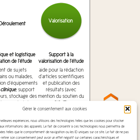
Valorisation
Déroulement
ique et logistique
Support à la
sation de l’étude
valorisation de l’étude
nt de sujets
aide pour la rédaction
sains ou malades,
d’articles scientifiques
tion d’équipements
et publication des
clinique
, support
résultats (avec
eurs, stockage des
mention du soutien du
tamment via la
CIC-IT).
rchiMed
), aide à la
Gérer le consentement aux cookies
nnées, ou encore à
 meilleures expériences, nous utilisons des technologies telles que les cookies pour stocker
 des résultats
ux informations des appareils. Le fait de consentir à ces technologies nous permettra de
nées telles que le comportement de navigation ou les ID uniques sur ce site. Le fait de ne pas
 retirer son consentement peut avoir un effet négatif sur certaines caractéristiques et