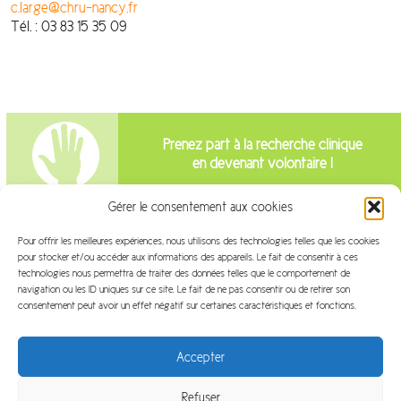
c.large@chru-nancy.fr
Tél. : 03 83 15 35 09
Prenez part à la recherche clinique
en devenant volontaire !
Gérer le consentement aux cookies
Intéressé par la recherche clinique?
Pour offrir les meilleures expériences, nous utilisons des technologies telles que les cookies
Venez travailler avec nous!
pour stocker et/ou accéder aux informations des appareils. Le fait de consentir à ces
technologies nous permettra de traiter des données telles que le comportement de
navigation ou les ID uniques sur ce site. Le fait de ne pas consentir ou de retirer son
consentement peut avoir un effet négatif sur certaines caractéristiques et fonctions.
Accepter
Refuser
Plan du site
Mentions légales
FAQ
Glossaire