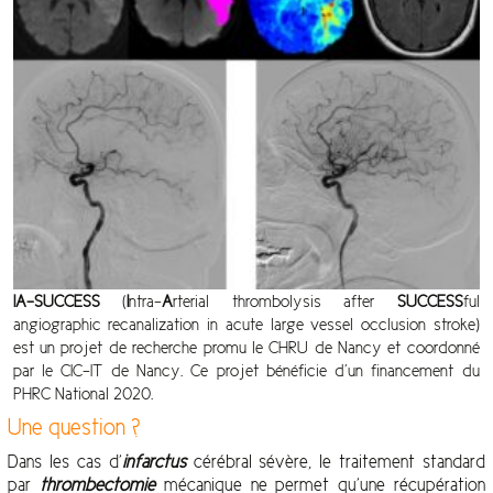
IA-SUCCESS
(
I
ntra-
A
rterial thrombolysis after
SUCCESS
ful
angiographic recanalization in acute large vessel occlusion stroke)
est un projet de recherche promu le CHRU de Nancy et coordonné
par le CIC-IT de Nancy. Ce projet bénéficie d’un financement du
PHRC National 2020.
Une question ?
Dans les cas d’
infarctus
cérébral sévère, le traitement standard
par
thrombectomie
mécanique ne permet qu’une récupération