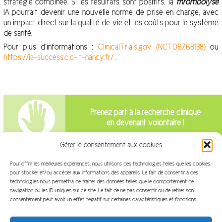
stratégie combinée. Si les résultats sont positifs, la
thrombolyse
IA pourrait devenir une nouvelle norme de prise en charge, avec
un impact direct sur la qualité de vie et les coûts pour le système
de santé.
Pour plus d’informations :
ClinicalTrials.gov (NCT06768138)
ou
https://ia-success.cic-it-nancy.fr/
.
Prenez part à la recherche clinique
en devenant volontaire !
Gérer le consentement aux cookies
Intéressé par la recherche clinique?
Pour offrir les meilleures expériences, nous utilisons des technologies telles que les cookies
pour stocker et/ou accéder aux informations des appareils. Le fait de consentir à ces
Venez travailler avec nous!
technologies nous permettra de traiter des données telles que le comportement de
navigation ou les ID uniques sur ce site. Le fait de ne pas consentir ou de retirer son
consentement peut avoir un effet négatif sur certaines caractéristiques et fonctions.