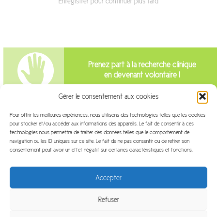
Enregistrer pour continuer plus tard
Prenez part à la recherche clinique
en devenant volontaire !
Gérer le consentement aux cookies
Intéressé par la recherche clinique?
Pour offrir les meilleures expériences, nous utilisons des technologies telles que les cookies
pour stocker et/ou accéder aux informations des appareils. Le fait de consentir à ces
Venez travailler avec nous!
technologies nous permettra de traiter des données telles que le comportement de
navigation ou les ID uniques sur ce site. Le fait de ne pas consentir ou de retirer son
consentement peut avoir un effet négatif sur certaines caractéristiques et fonctions.
Accepter
Refuser
Plan du site
Mentions légales
FAQ
Glossaire