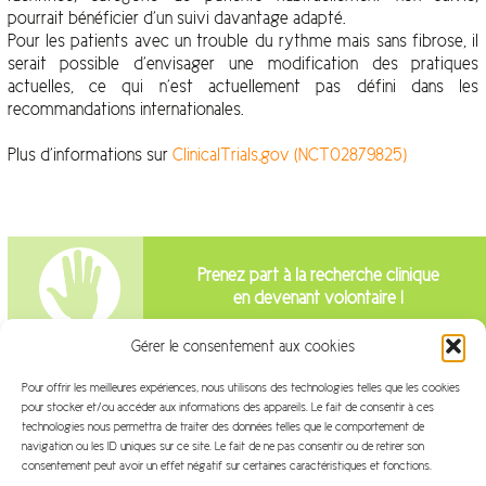
pourrait bénéficier d’un suivi davantage adapté.
Pour les patients avec un trouble du rythme mais sans fibrose, il
serait possible d’envisager une modification des pratiques
actuelles, ce qui n’est actuellement pas défini dans les
recommandations internationales.
Plus d’informations sur
ClinicalTrials.gov (NCT02879825)
Prenez part à la recherche clinique
en devenant volontaire !
Gérer le consentement aux cookies
Intéressé par la recherche clinique?
Pour offrir les meilleures expériences, nous utilisons des technologies telles que les cookies
pour stocker et/ou accéder aux informations des appareils. Le fait de consentir à ces
Venez travailler avec nous!
technologies nous permettra de traiter des données telles que le comportement de
navigation ou les ID uniques sur ce site. Le fait de ne pas consentir ou de retirer son
consentement peut avoir un effet négatif sur certaines caractéristiques et fonctions.