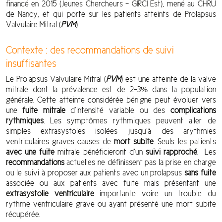
financé en 2015 (Jeunes Chercheurs – GIRCI Est), mené au CHRU
de Nancy, et qui porte sur les patients atteints de Prolapsus
Valvulaire Mitral (
PVM
).
Contexte : des recommandations de suivi
insuffisantes
Le Prolapsus Valvulaire Mitral (
PVM
) est une atteinte de la valve
mitrale dont la prévalence est de 2-3% dans la population
générale. Cette atteinte considérée bénigne peut évoluer vers
une
fuite mitrale
d’intensité variable ou des
complications
rythmiques
. Les symptômes rythmiques peuvent aller de
simples extrasystoles isolées jusqu’à des arythmies
ventriculaires graves causes de
mort subite
. Seuls les patients
avec une fuite
mitrale bénéficieront d’un
suivi rapproché
. Les
recommandations
actuelles ne définissent pas la prise en charge
ou le suivi à proposer aux patients avec un prolapsus
sans fuite
associée ou aux patients avec fuite mais présentant une
extrasystolie ventriculaire
importante voire un trouble du
rythme ventriculaire grave ou ayant présenté une mort subite
récupérée.