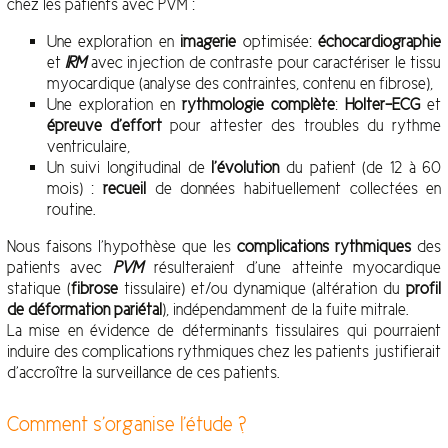
chez les patients avec PVM :
Une exploration en
imagerie
optimisée:
échocardiographie
et
IRM
avec injection de contraste pour caractériser le tissu
myocardique (analyse des contraintes, contenu en fibrose),
Une exploration en
rythmologie complète
:
Holter-ECG
et
épreuve d’effort
pour attester des troubles du rythme
ventriculaire,
Un suivi longitudinal de
l’évolution
du patient (de 12 à 60
mois) :
recueil
de données habituellement collectées en
routine.
Nous faisons l’hypothèse que les
complications rythmiques
des
patients avec
PVM
résulteraient d’une atteinte myocardique
statique (
fibrose
tissulaire) et/ou dynamique (altération du
profil
de
déformation pariétal
), indépendamment de la fuite mitrale.
La mise en évidence de déterminants tissulaires qui pourraient
induire des complications rythmiques chez les patients justifierait
d’accroître la surveillance de ces patients.
Comment s’organise l’étude ?