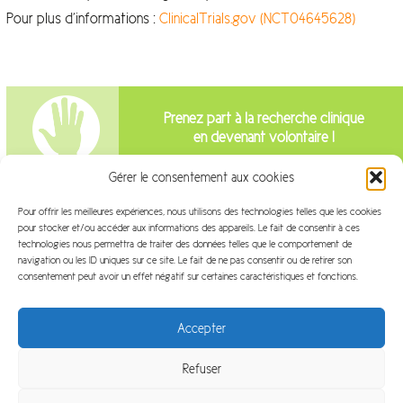
Pour plus d’informations :
ClinicalTrials.gov (NCT04645628)
Prenez part à la recherche clinique
en devenant volontaire !
Gérer le consentement aux cookies
Intéressé par la recherche clinique?
Pour offrir les meilleures expériences, nous utilisons des technologies telles que les cookies
pour stocker et/ou accéder aux informations des appareils. Le fait de consentir à ces
Venez travailler avec nous!
technologies nous permettra de traiter des données telles que le comportement de
navigation ou les ID uniques sur ce site. Le fait de ne pas consentir ou de retirer son
consentement peut avoir un effet négatif sur certaines caractéristiques et fonctions.
Accepter
Refuser
Plan du site
Mentions légales
FAQ
Glossaire