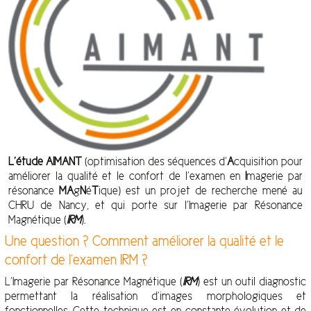
L’étude AIMANT
(optimisation des séquences d’
A
cquisition pour
améliorer la qualité et le confort de l’examen en
I
magerie par
résonance
MA
g
N
é
T
ique) est un projet de recherche mené au
CHRU de Nancy, et qui porte sur l’Imagerie par Résonance
Magnétique (
IRM
).
Une question ? Comment améliorer la qualité et le
confort de l’examen IRM ?
L’Imagerie par Résonance Magnétique (
IRM
) est un outil diagnostic
permettant la réalisation d’images morphologiques et
fonctionnelles. Cette technique est en constante évolution et de