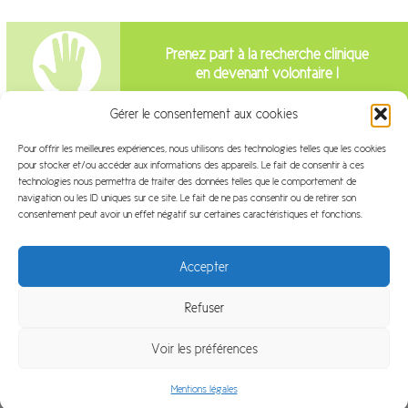
Prenez part à la recherche clinique
en devenant volontaire !
Gérer le consentement aux cookies
Intéressé par la recherche clinique?
Pour offrir les meilleures expériences, nous utilisons des technologies telles que les cookies
pour stocker et/ou accéder aux informations des appareils. Le fait de consentir à ces
Venez travailler avec nous!
technologies nous permettra de traiter des données telles que le comportement de
navigation ou les ID uniques sur ce site. Le fait de ne pas consentir ou de retirer son
consentement peut avoir un effet négatif sur certaines caractéristiques et fonctions.
Accepter
Refuser
Plan du site
Mentions légales
FAQ
Glossaire
Voir les préférences
Contact
Plateforme ArchiMed
LinkedIn
Mentions légales