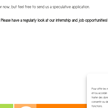
 now, but feel free to send us a speculative application.
Please have a regularly look at our internship and job opportunities!
Pour offrir les
et/ou accéder a
traiter des don
consentir ou de
fonctions.