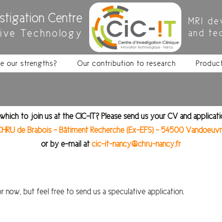
estigation Centre
MRI de
tive Technology
and te
e our strengths?
Our contribution to research
Produc
hich to join us at the CIC-IT? Please send us your CV and applicati
 CHRU de Brabois – Bâtiment Recherche (Ex-EFS) – 54500 Vandoeuv
or by e-mail at
cic-it-nancy@chru-nancy.fr
 now, but feel free to send us a speculative application.