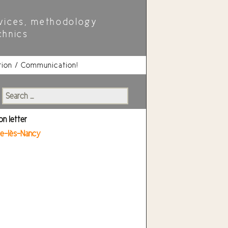
vices, methodology
chnics
tion / Communication!
Search
for:
on letter
re-lès-Nancy