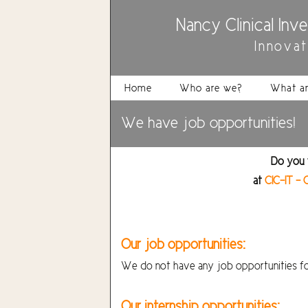
Nancy Clinical Inv
Innova
Home
Who are we?
What ar
We have job opportunities!
Do you w
at
CIC-IT –
Our job opportunities:
We do not have any job opportunities for
Our internship opportunities: