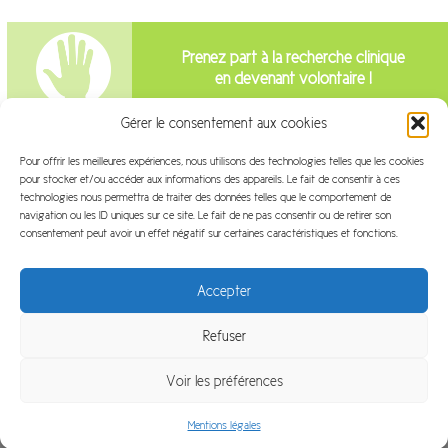
Prenez part à la recherche clinique
en devenant volontaire !
Gérer le consentement aux cookies
Intéressé par la recherche clinique?
Pour offrir les meilleures expériences, nous utilisons des technologies telles que les cookies
pour stocker et/ou accéder aux informations des appareils. Le fait de consentir à ces
Venez travailler avec nous!
technologies nous permettra de traiter des données telles que le comportement de
navigation ou les ID uniques sur ce site. Le fait de ne pas consentir ou de retirer son
consentement peut avoir un effet négatif sur certaines caractéristiques et fonctions.
Accepter
Refuser
Plan du site
Mentions légales
FAQ
Glossaire
Voir les préférences
Contact
Plateforme ArchiMed
LinkedIn
Mentions légales